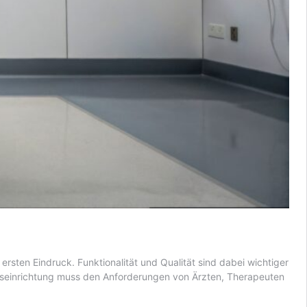
ersten Eindruck. Funktionalität und Qualität sind dabei wichtiger
axiseinrichtung muss den Anforderungen von Ärzten, Therapeuten