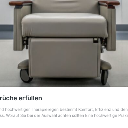
rüche erfüllen
und hochwertiger Therapieliegen bestimmt Komfort, Effizienz und den 
ess. Worauf Sie bei der Auswahl achten sollten Eine hochwertige Pr