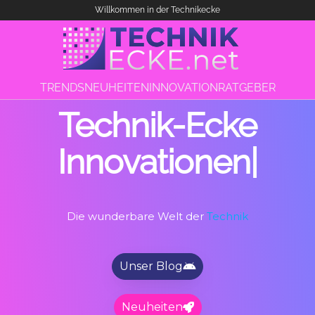
Willkommen in der Technikecke
TRENDS
NEUHEITEN
INNOVATION
RATGEBER
Technik-Ecke
Innovationen
|
Die wunderbare Welt der
Technik
Unser Blog
Neuheiten