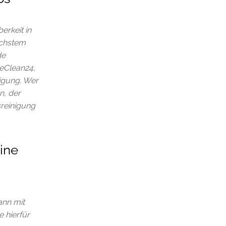
erkeit in
öchstem
de
ceClean24,
igung. Wer
n, der
sreinigung
ine
ann mit
 hierfür