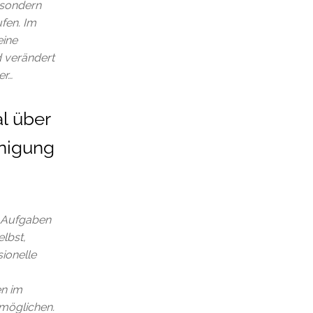
 sondern
fen. Im
eine
d verändert
er…
l über
inigung
n Aufgaben
elbst,
sionelle
en im
rmöglichen.