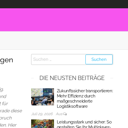
ngen
DIE NEUSTEN BEITRÄGE
g.
Zukunftssicher transportieren:
Mehr Effizienz durch
und
maßgeschneiderte
 für
Logistiksoftware
rade diese
Juli 29, 2026
Aus
spruch
Leistungsstark und sicher: So
en. Hier
gestalten Sie Ihr Multiplayer-