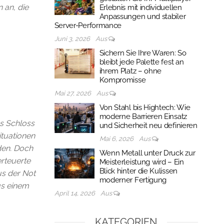
 an, die
Erlebnis mit individuellen
Anpassungen und stabiler
Server-Performance
Juni 3, 2026
Aus
Sichern Sie Ihre Waren: So
bleibt jede Palette fest an
ihrem Platz – ohne
Kompromisse
Mai 27, 2026
Aus
Von Stahl bis Hightech: Wie
moderne Barrieren Einsatz
ns Schloss
und Sicherheit neu definieren
ituationen
Mai 6, 2026
Aus
aden. Doch
Wenn Metall unter Druck zur
erteuerte
Meisterleistung wird – Ein
Blick hinter die Kulissen
us der Not
moderner Fertigung
us einem
April 14, 2026
Aus
KATEGORIEN