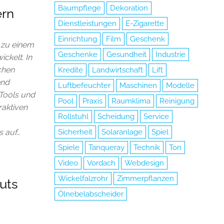
Baumpflege
Dekoration
ern
Dienstleistungen
E-Zigarette
Einrichtung
Film
Geschenk
 zu einem
Geschenke
Gesundheit
Industrie
ckelt. In
chen
Kredite
Landwirtschaft
Lift
end
Luftbefeuchter
Maschinen
Modelle
 Tools und
Pool
Praxis
Raumklima
Reinigung
raktiven
Rollstuhl
Scheidung
Service
Sicherheit
Solaranlage
Spiel
 auf…
Spiele
Tanqueray
Technik
Ton
Video
Vordach
Webdesign
Wickelfalzrohr
Zimmerpflanzen
uts
Ölnebelabscheider