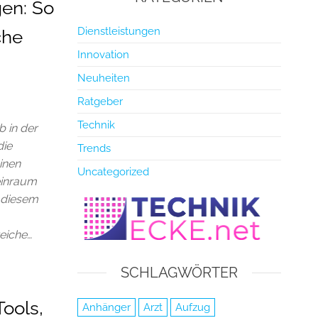
gen: So
Dienstleistungen
che
Innovation
Neuheiten
Ratgeber
Technik
 in der
die
Trends
inen
Uncategorized
Reinraum
n diesem
eiche…
SCHLAGWÖRTER
Tools,
Anhänger
Arzt
Aufzug