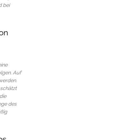
d bei
von
eine
lgen. Auf
 werden.
schätzt
die
ege des
äßig
os