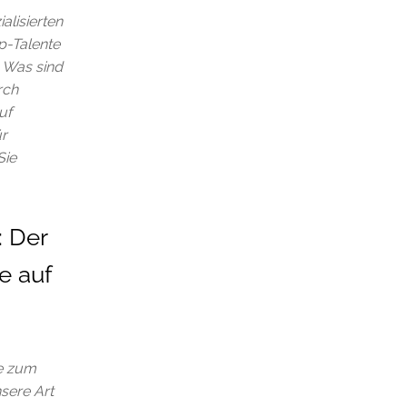
alisierten
op-Talente
. Was sind
rch
uf
ür
Sie
: Der
e auf
ie zum
nsere Art