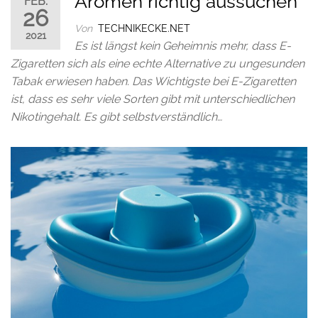
Aromen richtig aussuchen
FEB.
26
Von
TECHNIKECKE.NET
2021
Es ist längst kein Geheimnis mehr, dass E-
Zigaretten sich als eine echte Alternative zu ungesunden
Tabak erwiesen haben. Das Wichtigste bei E-Zigaretten
ist, dass es sehr viele Sorten gibt mit unterschiedlichen
Nikotingehalt. Es gibt selbstverständlich…