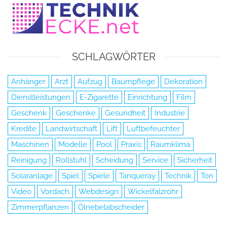
SCHLAGWÖRTER
Anhänger
Arzt
Aufzug
Baumpflege
Dekoration
Dienstleistungen
E-Zigarette
Einrichtung
Film
Geschenk
Geschenke
Gesundheit
Industrie
Kredite
Landwirtschaft
Lift
Luftbefeuchter
Maschinen
Modelle
Pool
Praxis
Raumklima
Reinigung
Rollstuhl
Scheidung
Service
Sicherheit
Solaranlage
Spiel
Spiele
Tanqueray
Technik
Ton
Video
Vordach
Webdesign
Wickelfalzrohr
Zimmerpflanzen
Ölnebelabscheider