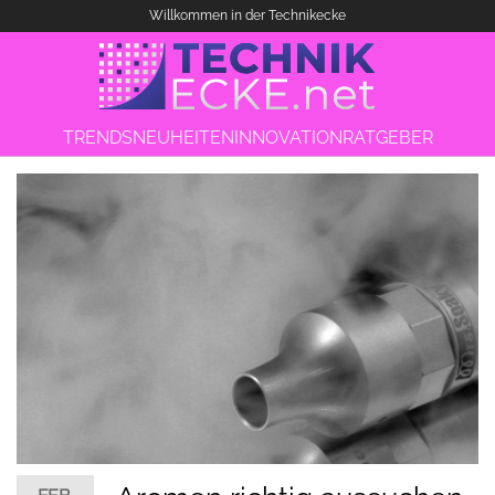
Willkommen in der Technikecke
TRENDS
NEUHEITEN
INNOVATION
RATGEBER