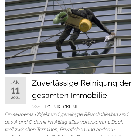
Zuverlässige Reinigung der
JAN.
11
gesamten Immobilie
2021
Von
TECHNIKECKE.NET
Ein sauberes Objekt und gereinigte Räumlichkeiten sind
das A und O damit im Alltag alles vorankommt. Doch
weil zwischen Terminen, Privatleben und anderen